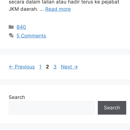
secara dalam talian atau hadir terus ke pejabat
JKM daerah. …
Read more
Categories
B40
5 Comments
Page
Page
Page
←
Previous
1
2
3
Next
→
Search
Search