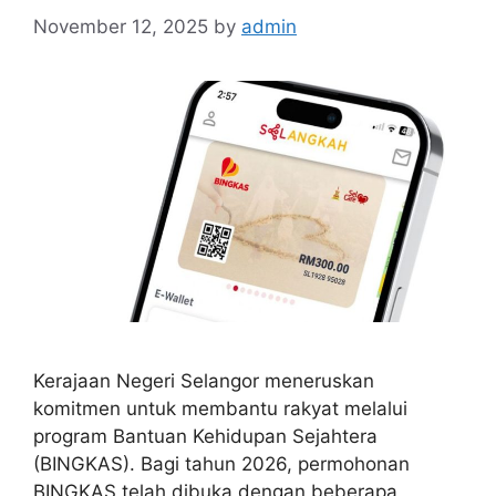
November 12, 2025
by
admin
Kerajaan Negeri Selangor meneruskan
komitmen untuk membantu rakyat melalui
program Bantuan Kehidupan Sejahtera
(BINGKAS). Bagi tahun 2026, permohonan
BINGKAS telah dibuka dengan beberapa