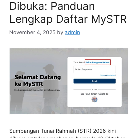
Dibuka: Panduan
Lengkap Daftar MySTR
November 4, 2025
by
admin
Sumbangan Tunai Rahmah (STR) 2026 kini