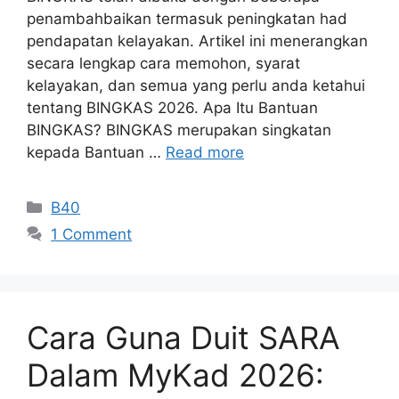
penambahbaikan termasuk peningkatan had
pendapatan kelayakan. Artikel ini menerangkan
secara lengkap cara memohon, syarat
kelayakan, dan semua yang perlu anda ketahui
tentang BINGKAS 2026. Apa Itu Bantuan
BINGKAS? BINGKAS merupakan singkatan
kepada Bantuan …
Read more
Categories
B40
1 Comment
Cara Guna Duit SARA
Dalam MyKad 2026: