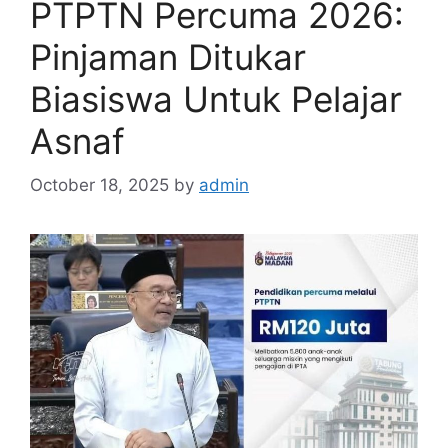
PTPTN Percuma 2026:
Pinjaman Ditukar
Biasiswa Untuk Pelajar
Asnaf
October 18, 2025
by
admin