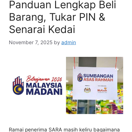
Panduan Lengkap Beli
Barang, Tukar PIN &
Senarai Kedai
November 7, 2025
by
admin
Ramai penerima SARA masih keliru bagaimana