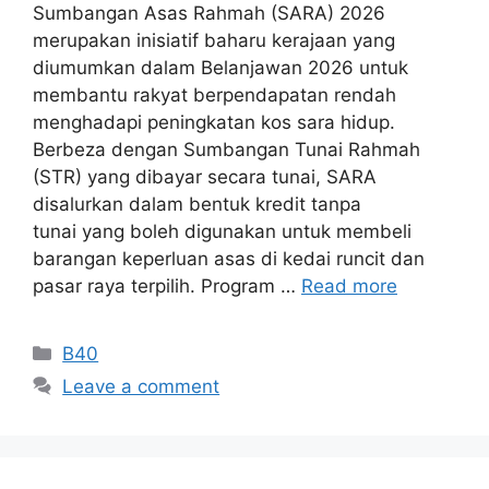
Sumbangan Asas Rahmah (SARA) 2026
merupakan inisiatif baharu kerajaan yang
diumumkan dalam Belanjawan 2026 untuk
membantu rakyat berpendapatan rendah
menghadapi peningkatan kos sara hidup.
Berbeza dengan Sumbangan Tunai Rahmah
(STR) yang dibayar secara tunai, SARA
disalurkan dalam bentuk kredit tanpa
tunai yang boleh digunakan untuk membeli
barangan keperluan asas di kedai runcit dan
pasar raya terpilih. Program …
Read more
Categories
B40
Leave a comment