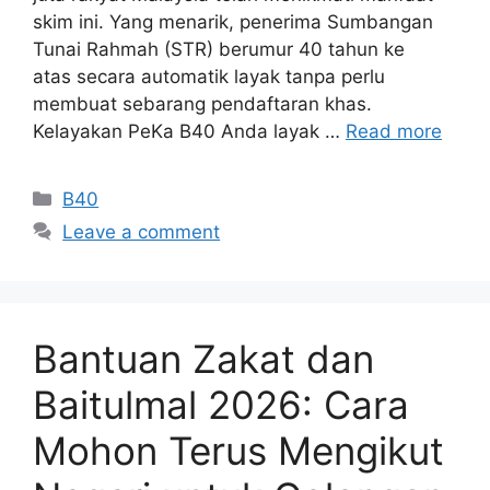
skim ini. Yang menarik, penerima Sumbangan
Tunai Rahmah (STR) berumur 40 tahun ke
atas secara automatik layak tanpa perlu
membuat sebarang pendaftaran khas.
Kelayakan PeKa B40 Anda layak …
Read more
Categories
B40
Leave a comment
Bantuan Zakat dan
Baitulmal 2026: Cara
Mohon Terus Mengikut