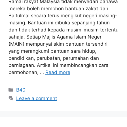
Ramai rakyat Malaysia tidak menyedari bahawa
mereka boleh memohon bantuan zakat dan
Baitulmal secara terus mengikut negeri masing-
masing. Bantuan ini dibuka sepanjang tahun
dan tidak terhad kepada musim-musim tertentu
sahaja. Setiap Majlis Agama Islam Negeri
(MAIN) mempunyai skim bantuan tersendiri
yang merangkumi bantuan sara hidup,
pendidikan, perubatan, perumahan dan
perniagaan. Artikel ini membincangkan cara
permohonan, …
Read more
Categories
B40
Leave a comment