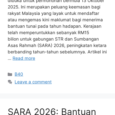
dibuka untuk permohonan bermula 13 Oktober
2025. Ini merupakan peluang keemasan bagi
rakyat Malaysia yang layak untuk mendaftar
atau mengemas kini maklumat bagi menerima
bantuan tunai pada tahun hadapan. Kerajaan
telah memperuntukkan sebanyak RM15
bilion untuk gabungan STR dan Sumbangan
Asas Rahmah (SARA) 2026, peningkatan ketara
berbanding tahun-tahun sebelumnya. Artikel ini
…
Read more
Categories
B40
Leave a comment
SARA 2026: Bantuan