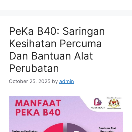
PeKa B40: Saringan
Kesihatan Percuma
Dan Bantuan Alat
Perubatan
October 25, 2025
by
admin