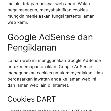
melalui tetapan pelayar web anda. Walau
bagaimanapun, menyahaktifkan cookies
mungkin menjejaskan fungsi tertentu laman
web kami.
Google AdSense dan
Pengiklanan
Laman web ini menggunakan Google AdSense
untuk memaparkan iklan. Google AdSense
menggunakan cookies untuk menyediakan iklan
berdasarkan lawatan anda ke laman web ini
dan laman web lain di Internet.
Cookies DART