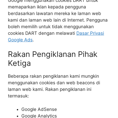
Google menggunakan cookies DART untuk
memaparkan iklan kepada pengguna
berdasarkan lawatan mereka ke laman web
kami dan laman web lain di Internet. Pengguna
boleh memilih untuk tidak menggunakan
cookies DART dengan melawati
Dasar Privasi
Google Ads
.
Rakan Pengiklanan Pihak
Ketiga
Beberapa rakan pengiklanan kami mungkin
menggunakan cookies dan web beacons di
laman web kami. Rakan pengiklanan ini
termasuk:
Google AdSense
Google Analytics