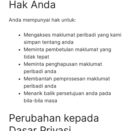
Hak Anda
Anda mempunyai hak untuk:
Mengakses maklumat peribadi yang kami
simpan tentang anda
Meminta pembetulan maklumat yang
tidak tepat
Meminta penghapusan maklumat
peribadi anda
Membantah pemprosesan maklumat
peribadi anda
Menarik balik persetujuan anda pada
bila-bila masa
Perubahan kepada
Dasar Privasi