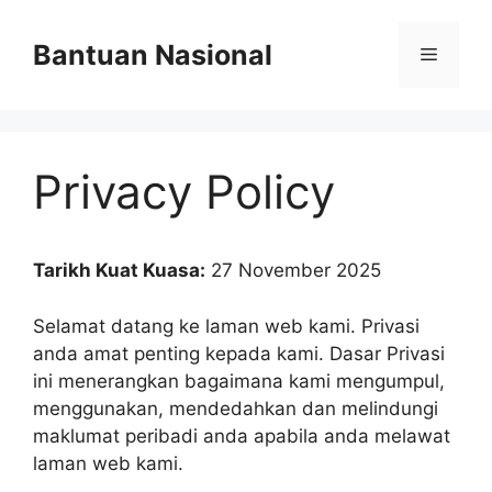
Skip
to
Bantuan Nasional
Menu
content
Privacy Policy
Tarikh Kuat Kuasa:
27 November 2025
Selamat datang ke laman web kami. Privasi
anda amat penting kepada kami. Dasar Privasi
ini menerangkan bagaimana kami mengumpul,
menggunakan, mendedahkan dan melindungi
maklumat peribadi anda apabila anda melawat
laman web kami.