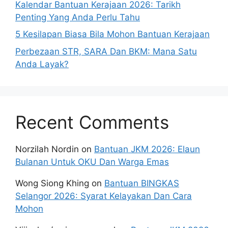
Kalendar Bantuan Kerajaan 2026: Tarikh
Penting Yang Anda Perlu Tahu
5 Kesilapan Biasa Bila Mohon Bantuan Kerajaan
Perbezaan STR, SARA Dan BKM: Mana Satu
Anda Layak?
Recent Comments
Norzilah Nordin
on
Bantuan JKM 2026: Elaun
Bulanan Untuk OKU Dan Warga Emas
Wong Siong Khing
on
Bantuan BINGKAS
Selangor 2026: Syarat Kelayakan Dan Cara
Mohon