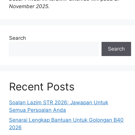
November 2025.
Search
Search
Recent Posts
Soalan Lazim STR 2026: Jawapan Untuk
Semua Persoalan Anda
Senarai Lengkap Bantuan Untuk Golongan B40
2026