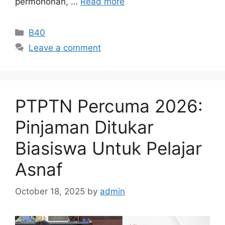
permohonan, …
Read more
Categories
B40
Leave a comment
PTPTN Percuma 2026:
Pinjaman Ditukar
Biasiswa Untuk Pelajar
Asnaf
October 18, 2025
by
admin