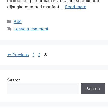
melibatkan peruntukan RM120 juta setahun dan
dijangka memberi manfaat …
Read more
Categories
B40
Leave a comment
Page
Page
Page
←
Previous
1
2
3
Search
Search