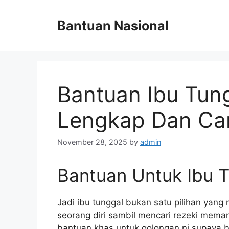
Skip
to
Bantuan Nasional
content
Bantuan Ibu Tun
Lengkap Dan Ca
November 28, 2025
by
admin
Bantuan Untuk Ibu 
Jadi ibu tunggal bukan satu pilihan ya
seorang diri sambil mencari rezeki mem
bantuan khas untuk golongan ni supaya b