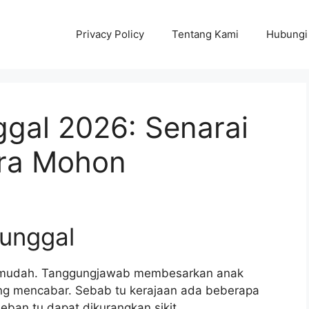
Privacy Policy
Tentang Kami
Hubungi
ggal 2026: Senarai
ra Mohon
Tunggal
ng mudah. Tanggungjawab membesarkan anak
ang mencabar. Sebab tu kerajaan ada beberapa
eban tu dapat dikurangkan sikit.